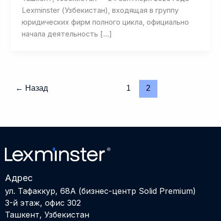
Lexminster (Узбекистан), входящая в группу
юридических фирм полного цикла, официально
начала деятельность […]
←
Назад
1
2
Адрес
ул. Тафаккур, 68А (бизнес-центр Solid Premium)
3-й этаж, офис 302
Ташкент, Узбекистан