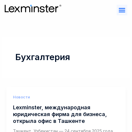
Перейти
к
содержимому
Бухгалтерия
Новости
Lexminster, международная
юридическая фирма для бизнеса,
открыла офис в Ташкенте
Ташкент, Узбекистан — 24 сентября 2025 года